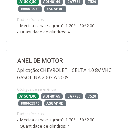
A150 0,50
A0140169
CA7786
7520
800063940
ASGM10D
Dados técnicos
- Medida canaleta (mm): 1.20*1.50*2.00
- Quantidade de cilindros: 4
ANEL DE MOTOR
Aplicação: CHEVROLET - CELTA 1.0 8V VHC
GASOLINA 2002 A 2009
Códigos de referência
A150 1,00
A0140169
CA7786
7520
800063940
ASGM10D
Dados técnicos
- Medida canaleta (mm): 1.20*1.50*2.00
- Quantidade de cilindros: 4