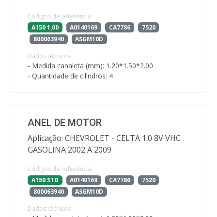
Códigos de referência
A150 1,00
A0140169
CA7786
7520
800063940
ASGM10D
Dados técnicos
- Medida canaleta (mm): 1.20*1.50*2.00
- Quantidade de cilindros: 4
ANEL DE MOTOR
Aplicação: CHEVROLET - CELTA 1.0 8V VHC
GASOLINA 2002 A 2009
Códigos de referência
A150 STD
A0140169
CA7786
7520
800063940
ASGM10D
Dados técnicos