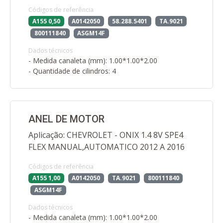
Códigos de referência
A155 0,50
A0142050
58.288.5401
TA.9021
800111840
ASGM14F
Dados técnicos
- Medida canaleta (mm): 1.00*1.00*2.00
- Quantidade de cilindros: 4
ANEL DE MOTOR
Aplicação: CHEVROLET - ONIX 1.4 8V SPE4
FLEX MANUAL,AUTOMATICO 2012 A 2016
Códigos de referência
A155 1,00
A0142050
TA.9021
800111840
ASGM14F
Dados técnicos
- Medida canaleta (mm): 1.00*1.00*2.00