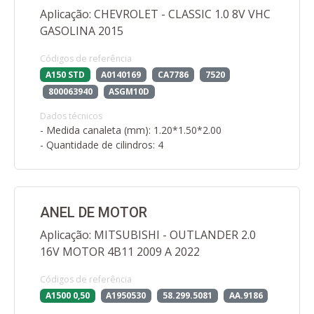
Aplicação: CHEVROLET - CLASSIC 1.0 8V VHC
GASOLINA 2015
Códigos de referência
A150 STD
A0140169
CA7786
7520
800063940
ASGM10D
Dados técnicos
- Medida canaleta (mm): 1.20*1.50*2.00
- Quantidade de cilindros: 4
ANEL DE MOTOR
Aplicação: MITSUBISHI - OUTLANDER 2.0
16V MOTOR 4B11 2009 A 2022
Códigos de referência
A1500 0,50
A1950530
58.299.5081
AA.9186