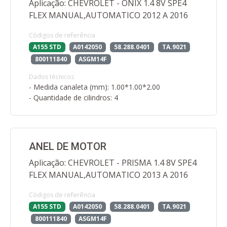
Aplicação: CHEVROLET - ONIX 1.4 8V SPE4
FLEX MANUAL,AUTOMATICO 2012 A 2016
Códigos de referência
A155 STD
A0142050
58.288.0401
TA.9021
800111840
ASGM14F
Dados técnicos
- Medida canaleta (mm): 1.00*1.00*2.00
- Quantidade de cilindros: 4
ANEL DE MOTOR
Aplicação: CHEVROLET - PRISMA 1.4 8V SPE4
FLEX MANUAL,AUTOMATICO 2013 A 2016
Códigos de referência
A155 STD
A0142050
58.288.0401
TA.9021
800111840
ASGM14F