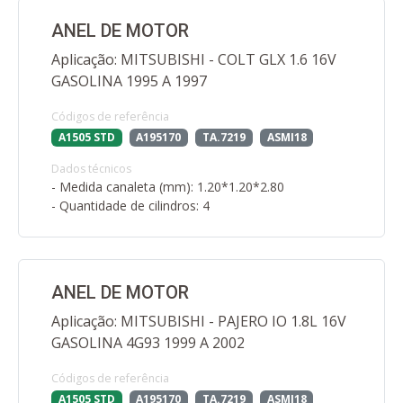
ANEL DE MOTOR
Aplicação: MITSUBISHI - COLT GLX 1.6 16V
GASOLINA 1995 A 1997
Códigos de referência
A1505 STD
A195170
TA.7219
ASMI18
Dados técnicos
- Medida canaleta (mm): 1.20*1.20*2.80
- Quantidade de cilindros: 4
ANEL DE MOTOR
Aplicação: MITSUBISHI - PAJERO IO 1.8L 16V
GASOLINA 4G93 1999 A 2002
Códigos de referência
A1505 STD
A195170
TA.7219
ASMI18