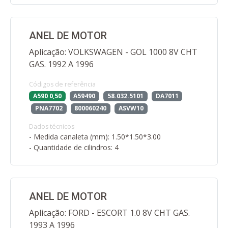
ANEL DE MOTOR
Aplicação: VOLKSWAGEN - GOL 1000 8V CHT
GAS. 1992 A 1996
Códigos de referência
A590 0,50
A59490
58.032.5101
DA7011
PNA7702
800060240
ASVW10
Dados técnicos
- Medida canaleta (mm): 1.50*1.50*3.00
- Quantidade de cilindros: 4
ANEL DE MOTOR
Aplicação: FORD - ESCORT 1.0 8V CHT GAS.
1993 A 1996