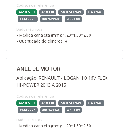
Códigos de referência
A610 STD
A18330
58.074.0141
GA.8146
EMA7725
800141140
ASRE09
Dados técnicos
- Medida canaleta (mm): 1.20*1.50*2.50
- Quantidade de cilindros: 4
ANEL DE MOTOR
Aplicação: RENAULT - LOGAN 1.0 16V FLEX
HI-POWER 2013 A 2015
Códigos de referência
A610 STD
A18330
58.074.0141
GA.8146
EMA7725
800141140
ASRE09
Dados técnicos
- Medida canaleta (mm): 1.20*1.50*2.50