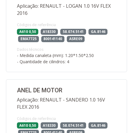
Aplicação: RENAULT - LOGAN 1.0 16V FLEX
2016
Códigos de referência
A610 0,50
A18330
58.074.5141
GA.8146
EMA7725
800141140
ASRE09
Dados técnicos
- Medida canaleta (mm): 1.20*1.50*2.50
- Quantidade de cilindros: 4
ANEL DE MOTOR
Aplicação: RENAULT - SANDERO 1.0 16V
FLEX 2016
Códigos de referência
A610 0,50
A18330
58.074.5141
GA.8146
EMA7725
800141140
ASRE09