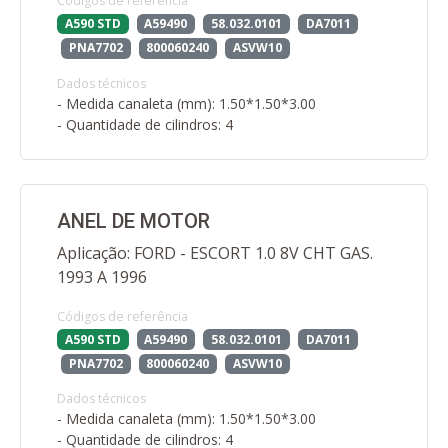
Códigos de referência
A590 STD
A59490
58.032.0101
DA7011
PNA7702
800060240
ASVW10
Dados técnicos
- Medida canaleta (mm): 1.50*1.50*3.00
- Quantidade de cilindros: 4
ANEL DE MOTOR
Aplicação: FORD - ESCORT 1.0 8V CHT GAS.
1993 A 1996
Códigos de referência
A590 STD
A59490
58.032.0101
DA7011
PNA7702
800060240
ASVW10
Dados técnicos
- Medida canaleta (mm): 1.50*1.50*3.00
- Quantidade de cilindros: 4