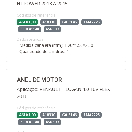
HI-POWER 2013 A 2015
Códigos de referência
A610 1,00
A18330
GA.8146
EMA7725
800141140
ASRE09
Dados técnicos
- Medida canaleta (mm): 1.20*1.50*2.50
- Quantidade de cilindros: 4
ANEL DE MOTOR
Aplicação: RENAULT - LOGAN 1.0 16V FLEX
2016
Códigos de referência
A610 1,00
A18330
GA.8146
EMA7725
800141140
ASRE09