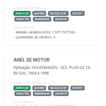
Códigos de referência
A590 0,50
A59490
58.032.5101
DA7011
PNA7702
800060240
ASVW10
Dados técnicos
- Medida canaleta (mm): 1.50*1.50*3.00
- Quantidade de cilindros: 4
ANEL DE MOTOR
Aplicação: VOLKSWAGEN - GOL PLUS G2 1.0
8V GAS. 1994 A 1996
Códigos de referência
A590 0,50
A59490
58.032.5101
DA7011
PNA7702
800060240
ASVW10
Dados técnicos