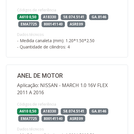
Códigos de referência
A610 0,50
A18330
58.074.5141
GA.8146
EMA7725
800141140
ASRE09
Dados técnicos
- Medida canaleta (mm): 1.20*1.50*2.50
- Quantidade de cilindros: 4
ANEL DE MOTOR
Aplicação: NISSAN - MARCH 1.0 16V FLEX
2011 A 2016
Códigos de referência
A610 0,50
A18330
58.074.5141
GA.8146
EMA7725
800141140
ASRE09
Dados técnicos