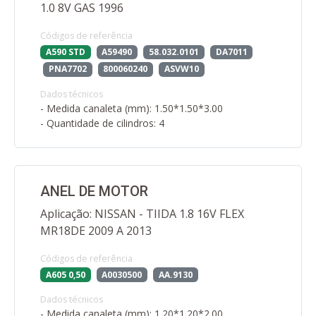
1.0 8V GAS 1996
Códigos de referência
A590 STD
A59490
58.032.0101
DA7011
PNA7702
800060240
ASVW10
Dados técnicos
- Medida canaleta (mm): 1.50*1.50*3.00
- Quantidade de cilindros: 4
ANEL DE MOTOR
Aplicação: NISSAN - TIIDA 1.8 16V FLEX
MR18DE 2009 A 2013
Códigos de referência
A605 0,50
A0030500
AA.9130
Dados técnicos
- Medida canaleta (mm): 1.20*1.20*2.00