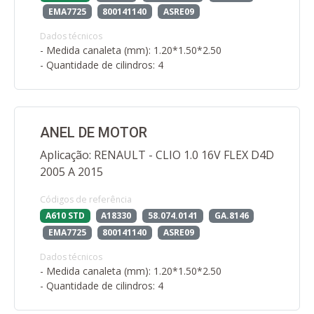
EMA7725
800141140
ASRE09
Dados técnicos
- Medida canaleta (mm): 1.20*1.50*2.50
- Quantidade de cilindros: 4
ANEL DE MOTOR
Aplicação: RENAULT - CLIO 1.0 16V FLEX D4D
2005 A 2015
Códigos de referência
A610 STD
A18330
58.074.0141
GA.8146
EMA7725
800141140
ASRE09
Dados técnicos
- Medida canaleta (mm): 1.20*1.50*2.50
- Quantidade de cilindros: 4