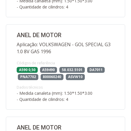
- Medida canaleta (mm): 1.50*1.50*3.00
- Quantidade de cilindros: 4
ANEL DE MOTOR
Aplicação: VOLKSWAGEN - GOL SPECIAL G3
1.0 8V GAS 1996
Códigos de referência
A590 0,50
A59490
58.032.5101
DA7011
PNA7702
800060240
ASVW10
Dados técnicos
- Medida canaleta (mm): 1.50*1.50*3.00
- Quantidade de cilindros: 4
ANEL DE MOTOR