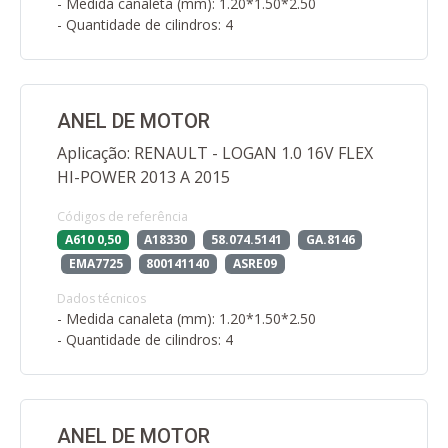
- Medida canaleta (mm): 1.20*1.50*2.50
- Quantidade de cilindros: 4
ANEL DE MOTOR
Aplicação: RENAULT - LOGAN 1.0 16V FLEX
HI-POWER 2013 A 2015
Códigos de referência
A610 0,50
A18330
58.074.5141
GA.8146
EMA7725
800141140
ASRE09
Dados técnicos
- Medida canaleta (mm): 1.20*1.50*2.50
- Quantidade de cilindros: 4
ANEL DE MOTOR