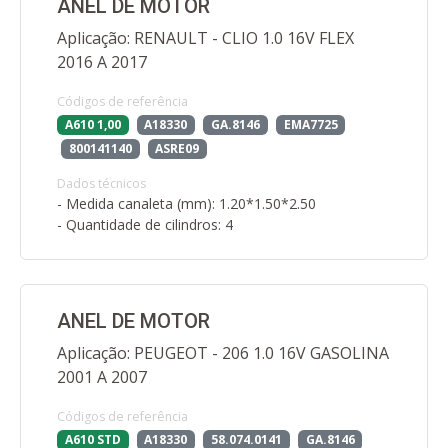
ANEL DE MOTOR
Aplicação: RENAULT - CLIO 1.0 16V FLEX
2016 A 2017
Códigos de referência
A610 1,00
A18330
GA.8146
EMA7725
800141140
ASRE09
Dados técnicos
- Medida canaleta (mm): 1.20*1.50*2.50
- Quantidade de cilindros: 4
ANEL DE MOTOR
Aplicação: PEUGEOT - 206 1.0 16V GASOLINA
2001 A 2007
Códigos de referência
A610 STD
A18330
58.074.0141
GA.8146