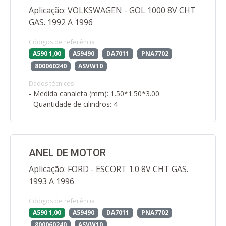
Aplicação: VOLKSWAGEN - GOL 1000 8V CHT
GAS. 1992 A 1996
Códigos de referência
A590 1,00
A59490
DA7011
PNA7702
800060240
ASVW10
Dados técnicos
- Medida canaleta (mm): 1.50*1.50*3.00
- Quantidade de cilindros: 4
ANEL DE MOTOR
Aplicação: FORD - ESCORT 1.0 8V CHT GAS.
1993 A 1996
Códigos de referência
A590 1,00
A59490
DA7011
PNA7702
800060240
ASVW10