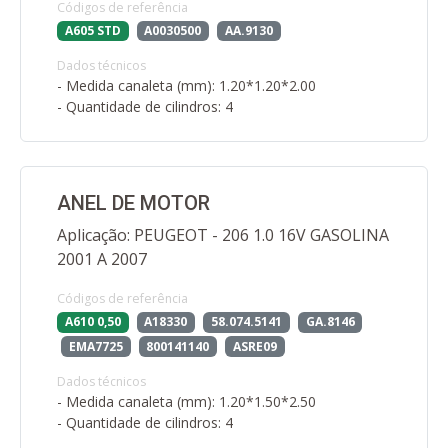
Códigos de referência
A605 STD
A0030500
AA.9130
Dados técnicos
- Medida canaleta (mm): 1.20*1.20*2.00
- Quantidade de cilindros: 4
ANEL DE MOTOR
Aplicação: PEUGEOT - 206 1.0 16V GASOLINA
2001 A 2007
Códigos de referência
A610 0,50
A18330
58.074.5141
GA.8146
EMA7725
800141140
ASRE09
Dados técnicos
- Medida canaleta (mm): 1.20*1.50*2.50
- Quantidade de cilindros: 4