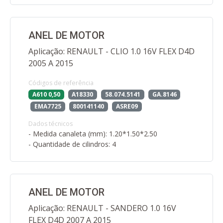
ANEL DE MOTOR
Aplicação: RENAULT - CLIO 1.0 16V FLEX D4D
2005 A 2015
Códigos de referência
A610 0,50
A18330
58.074.5141
GA.8146
EMA7725
800141140
ASRE09
Dados técnicos
- Medida canaleta (mm): 1.20*1.50*2.50
- Quantidade de cilindros: 4
ANEL DE MOTOR
Aplicação: RENAULT - SANDERO 1.0 16V
FLEX D4D 2007 A 2015