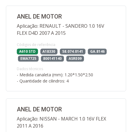
ANEL DE MOTOR
Aplicação: RENAULT - SANDERO 1.0 16V
FLEX D4D 2007 A 2015
Códigos de referência
A610 STD
A18330
58.074.0141
GA.8146
EMA7725
800141140
ASRE09
Dados técnicos
- Medida canaleta (mm): 1.20*1.50*2.50
- Quantidade de cilindros: 4
ANEL DE MOTOR
Aplicação: NISSAN - MARCH 1.0 16V FLEX
2011 A 2016