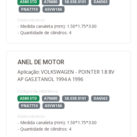
A580 STD
A70680
58.038.0101
DA6563
PNA7710
ASVW18A
Dados técnicos
- Medida canaleta (mm): 1.50*1.75*3.00
- Quantidade de cilindros: 4
ANEL DE MOTOR
Aplicação: VOLKSWAGEN - POINTER 1.8 8V
AP GAS.ETANOL 1994 A 1996
Códigos de referência
A580 STD
A70680
58.038.0101
DA6563
PNA7710
ASVW18A
Dados técnicos
- Medida canaleta (mm): 1.50*1.75*3.00
- Quantidade de cilindros: 4