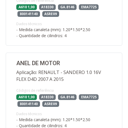
Códigos de referência
A610 1,00
A18330
GA.8146
EMA7725
800141140
ASRE09
Dados técnicos
- Medida canaleta (mm): 1.20*1.50*2.50
- Quantidade de cilindros: 4
ANEL DE MOTOR
Aplicação: RENAULT - SANDERO 1.0 16V
FLEX D4D 2007 A 2015
Códigos de referência
A610 1,00
A18330
GA.8146
EMA7725
800141140
ASRE09
Dados técnicos
- Medida canaleta (mm): 1.20*1.50*2.50
- Quantidade de cilindros: 4